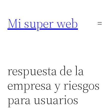
Saltar
al
Mi super web
contenido
respuesta de la
empresa y riesgos
para usuarios