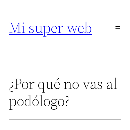
Saltar
al
Mi super web
contenido
¿Por qué no vas al
podólogo?