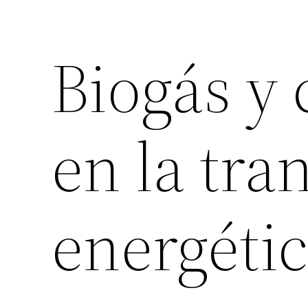
Biogás y 
en la tra
energéti