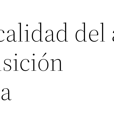
calidad del 
nsición
ca