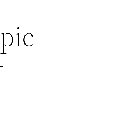
pic
r