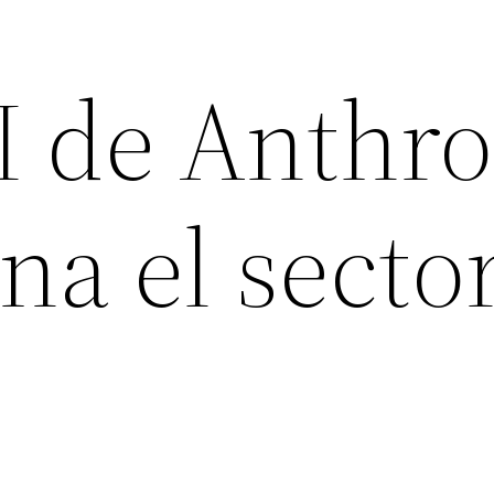
I de Anthro
na el secto