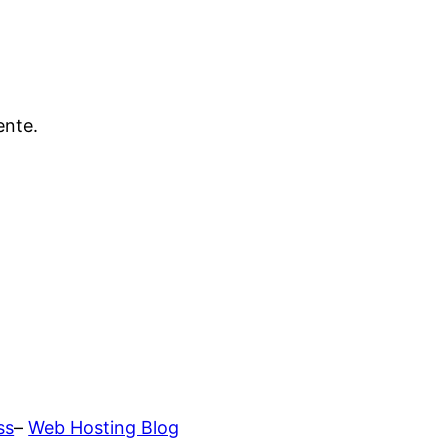
ente.
ss
–
Web Hosting Blog