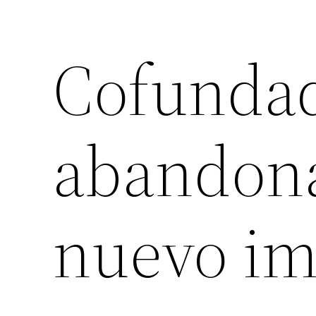
Cofundad
abandona
nuevo im