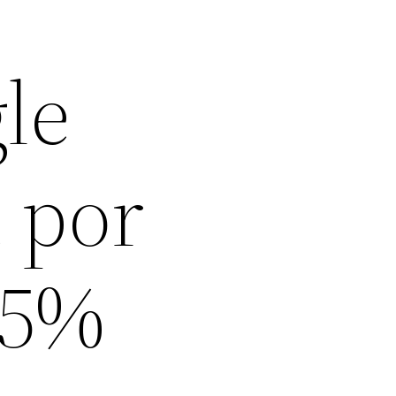
le
 por
 5%