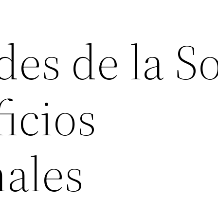
es de la So
icios
nales