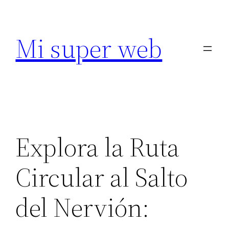
Saltar
al
Mi super web
contenido
Explora la Ruta
Circular al Salto
del Nervión: