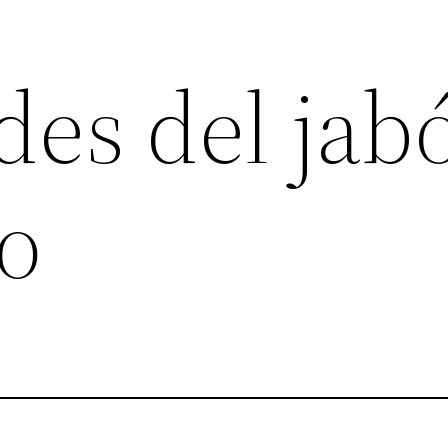
des del jab
o