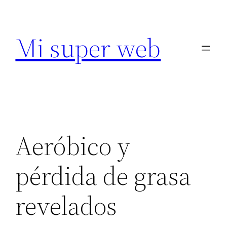
Saltar
al
Mi super web
contenido
Aeróbico y
pérdida de grasa
revelados