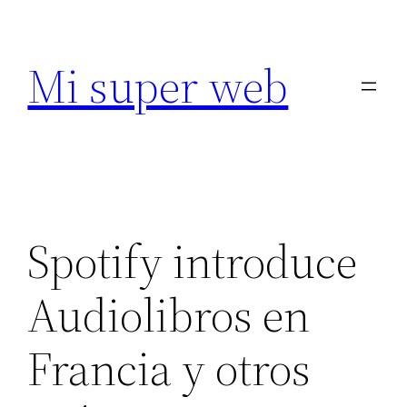
Saltar
al
Mi super web
contenido
Spotify introduce
Audiolibros en
Francia y otros