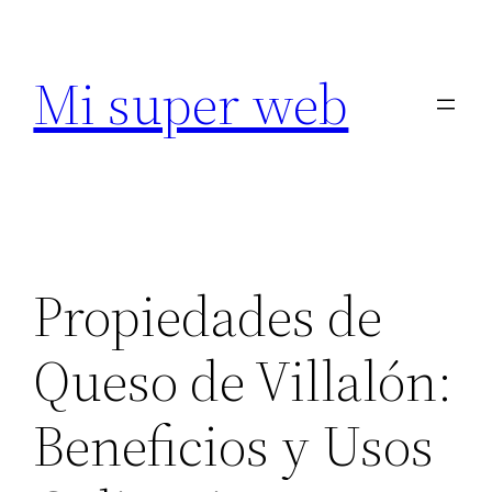
Saltar
al
Mi super web
contenido
Propiedades de
Queso de Villalón:
Beneficios y Usos