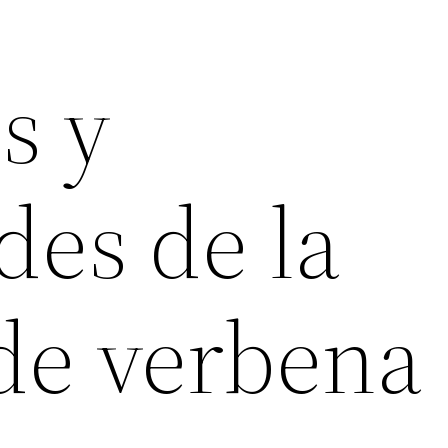
s y
des de la
e verbena 