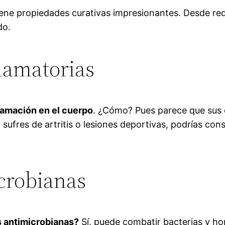
iene propiedades curativas impresionantes. Desde redu
do.
lamatorias
flamación en el cuerpo
. ¿Cómo? Pues parece que sus 
i sufres de artritis o lesiones deportivas, podrías con
crobianas
s antimicrobianas?
Sí, puede combatir bacterias y ho