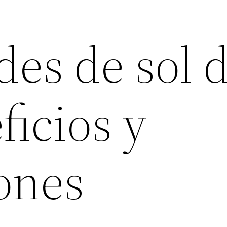
des de sol 
ficios y
ones