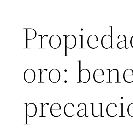
Propieda
oro: bene
precauci