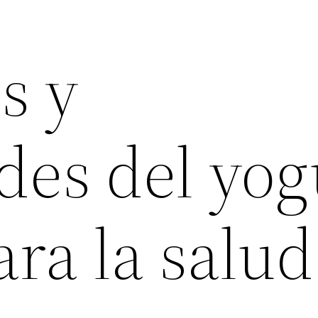
s y
des del yog
ara la salud