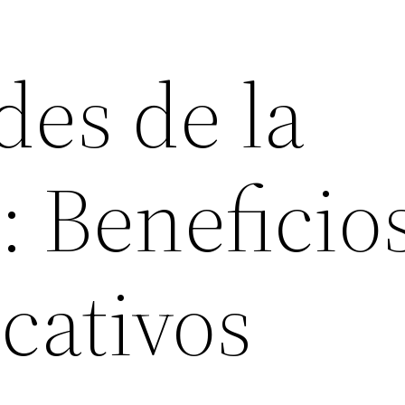
des de la
a: Beneficio
cativos