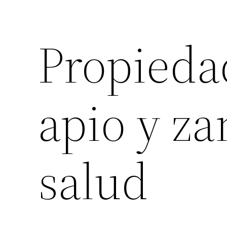
Propieda
apio y za
salud