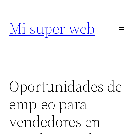
Saltar
al
Mi super web
contenido
Oportunidades de
empleo para
vendedores en