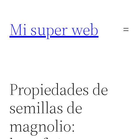
Saltar
al
Mi super web
contenido
Propiedades de
semillas de
magnolio: