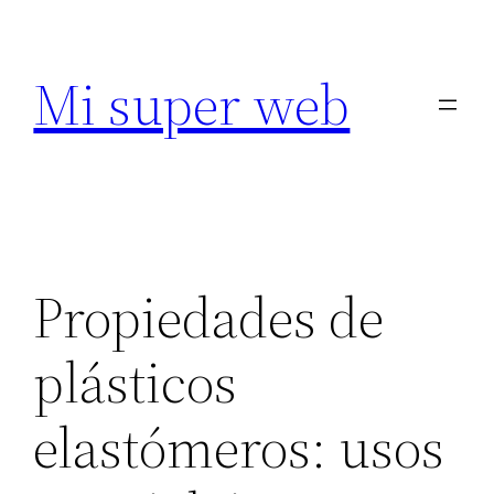
Saltar
al
Mi super web
contenido
Propiedades de
plásticos
elastómeros: usos