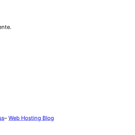
ente.
ss
–
Web Hosting Blog