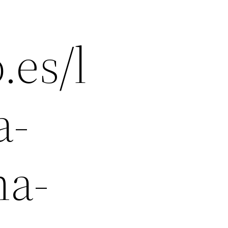
es/l
a-
ma-