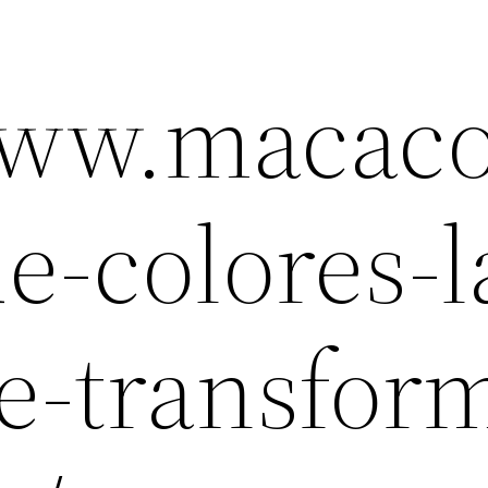
www.macaco.
de-colores-l
-transfor