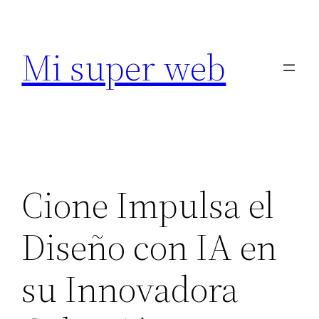
Saltar
al
Mi super web
contenido
Cione Impulsa el
Diseño con IA en
su Innovadora