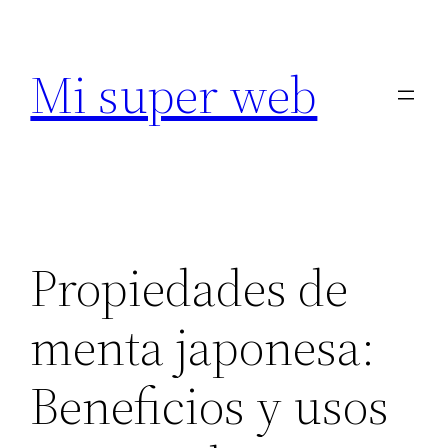
Saltar
al
Mi super web
contenido
Propiedades de
menta japonesa:
Beneficios y usos