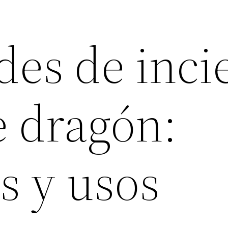
des de inci
e dragón:
s y usos