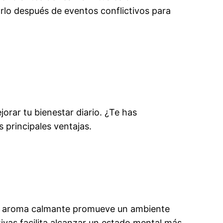
lo después de eventos conflictivos para
orar tu bienestar diario. ¿Te has
 principales ventajas.
u aroma calmante promueve un ambiente
ivas facilita alcanzar un estado mental más