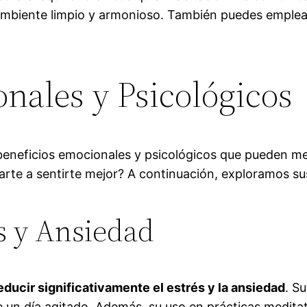
mbiente limpio y armonioso. También puedes emplear
nales y Psicológicos
beneficios emocionales y psicológicos que pueden mej
te a sentirte mejor? A continuación, exploramos sus
s y Ansiedad
ducir significativamente el estrés y la ansiedad
. S
e un día agitado. Además, su uso en prácticas meditat