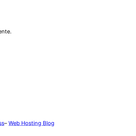
ente.
ss
–
Web Hosting Blog