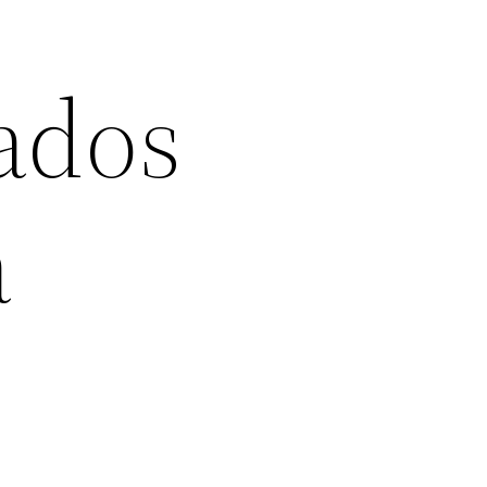
lados
a