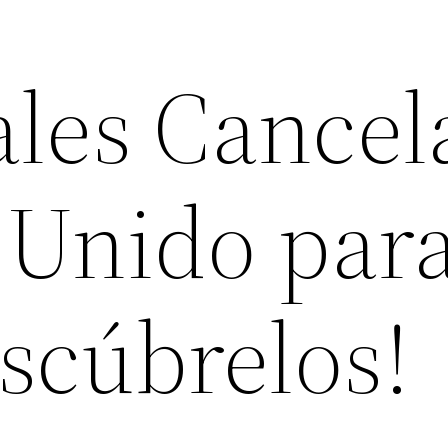
ales Cance
 Unido par
scúbrelos!