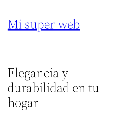
Saltar
al
Mi super web
contenido
Elegancia y
durabilidad en tu
hogar