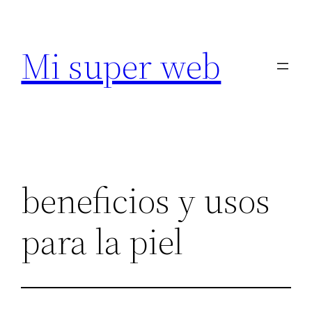
Saltar
al
Mi super web
contenido
beneficios y usos
para la piel