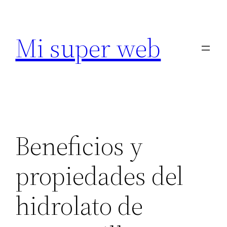
Saltar
al
Mi super web
contenido
Beneficios y
propiedades del
hidrolato de