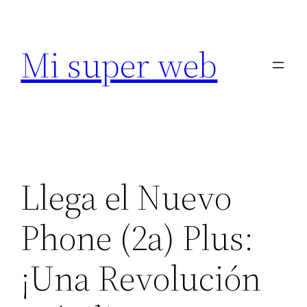
Saltar
al
Mi super web
contenido
Llega el Nuevo
Phone (2a) Plus:
¡Una Revolución