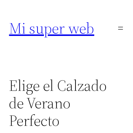
Saltar
al
Mi super web
contenido
Elige el Calzado
de Verano
Perfecto