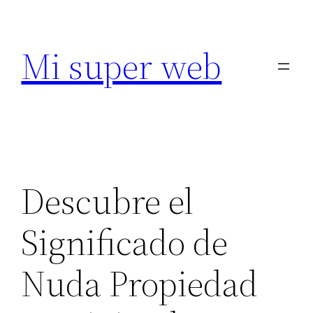
Saltar
al
Mi super web
contenido
Descubre el
Significado de
Nuda Propiedad