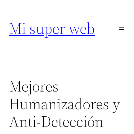
Saltar
al
Mi super web
contenido
Mejores
Humanizadores y
Anti-Detección