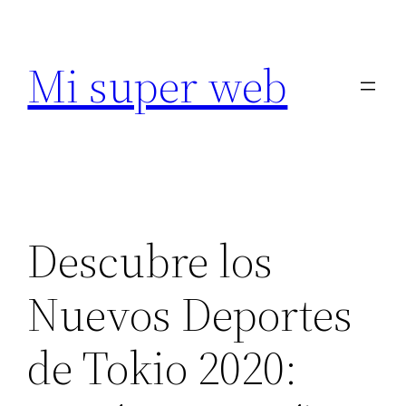
Saltar
al
Mi super web
contenido
Descubre los
Nuevos Deportes
de Tokio 2020: