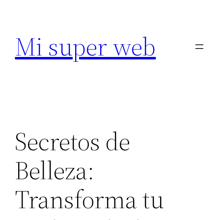
Saltar
al
Mi super web
contenido
Secretos de
Belleza:
Transforma tu