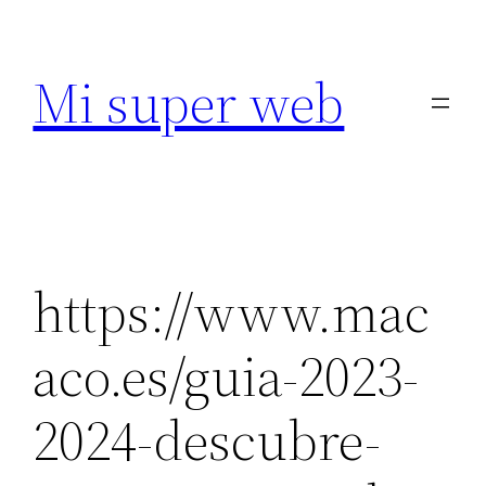
Saltar
al
Mi super web
contenido
https://www.mac
aco.es/guia-2023-
2024-descubre-