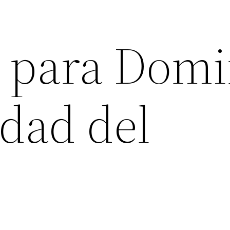
s para Dom
idad del