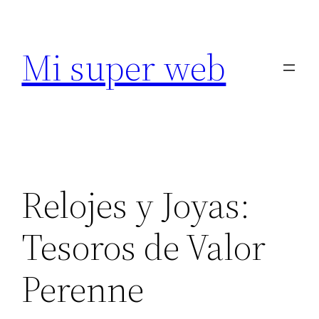
Saltar
al
Mi super web
contenido
Relojes y Joyas:
Tesoros de Valor
Perenne