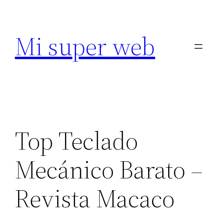
Saltar
al
Mi super web
contenido
Top Teclado
Mecánico Barato –
Revista Macaco