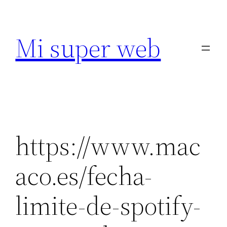
Saltar
al
Mi super web
contenido
https://www.mac
aco.es/fecha-
limite-de-spotify-