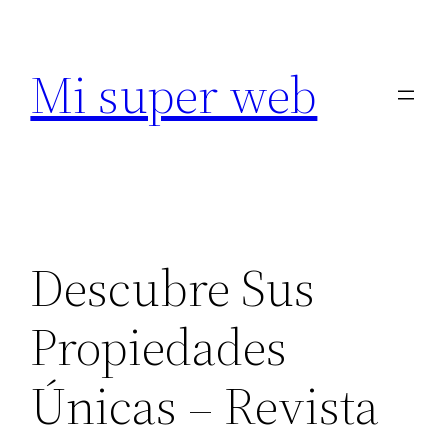
Saltar
al
Mi super web
contenido
Descubre Sus
Propiedades
Únicas – Revista