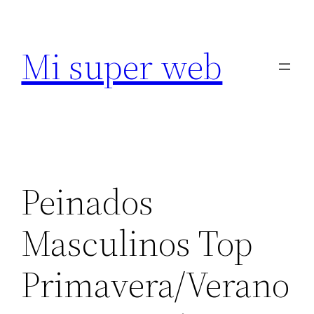
Saltar
al
Mi super web
contenido
Peinados
Masculinos Top
Primavera/Verano