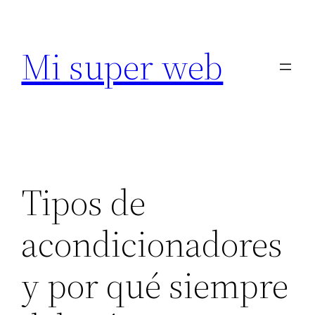
Saltar
al
Mi super web
contenido
Tipos de
acondicionadores
y por qué siempre