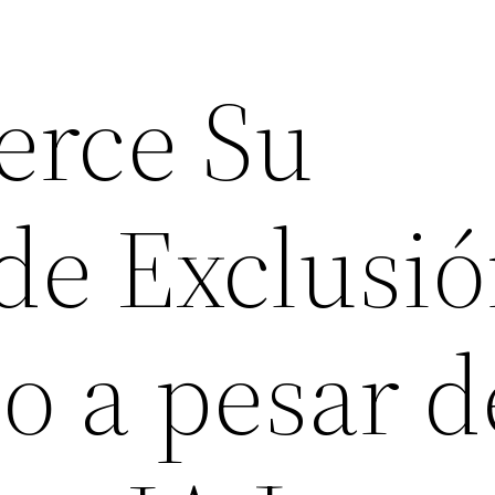
erce Su
de Exclusi
o a pesar d