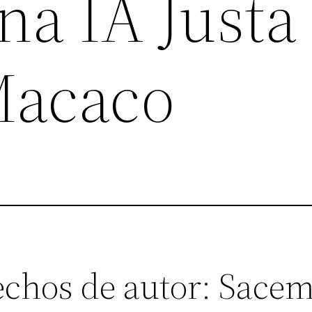
a IA Justa
Macaco
chos de autor: Sacem