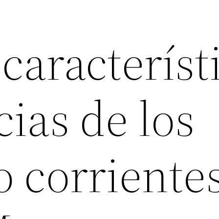
característ
cias de los
o corriente