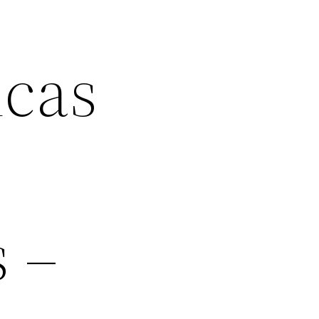
icas
s –