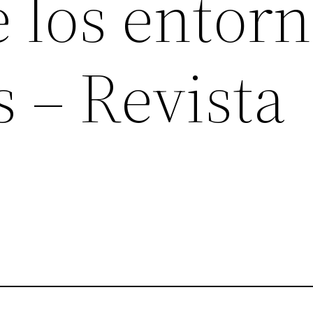
 los entor
s – Revista