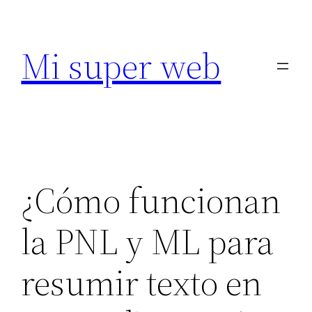
Saltar
al
Mi super web
contenido
¿Cómo funcionan
la PNL y ML para
resumir texto en