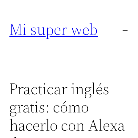
Saltar
al
Mi super web
contenido
Practicar inglés
gratis: cómo
hacerlo con Alexa