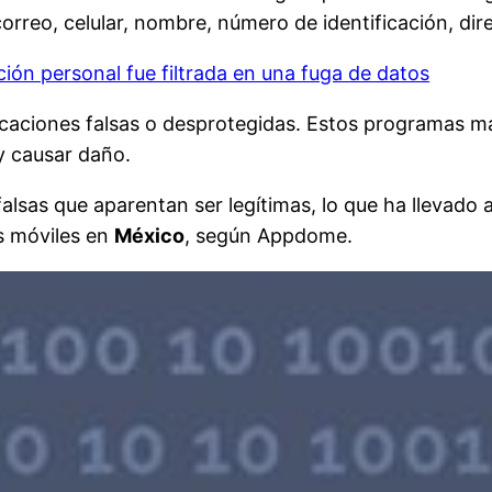
rreo, celular, nombre, número de identificación, dir
ción personal fue filtrada en una fuga de datos
icaciones falsas o desprotegidas. Estos programas ma
 y causar daño.
alsas que aparentan ser legítimas, lo que ha llevado
s móviles en
México
, según Appdome.