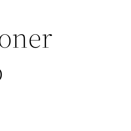
poner
o