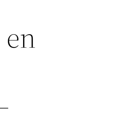
s en
–