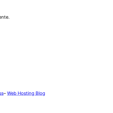
ente.
ss
–
Web Hosting Blog