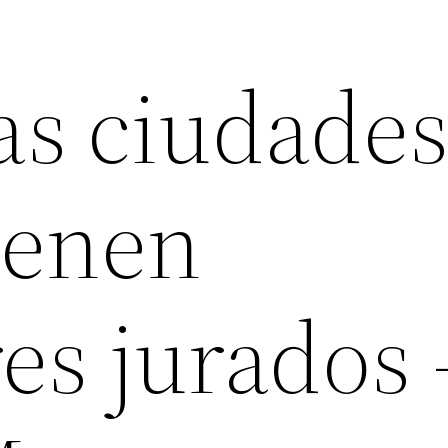
as ciudade
ienen
es jurados 