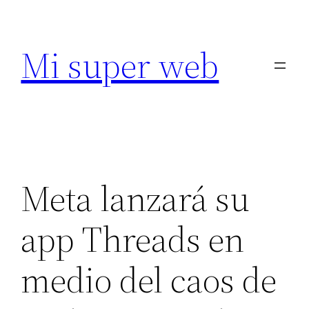
Saltar
al
Mi super web
contenido
Meta lanzará su
app Threads en
medio del caos de