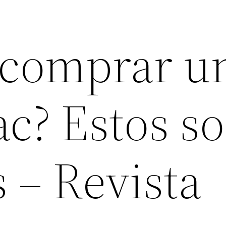
 comprar u
c? Estos s
s – Revista